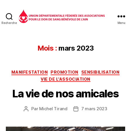
Recherche
Menu
Don
du
sang
01
Mois :
mars 2023
Catégories
MANIFESTATION
PROMOTION
SENSIBILISATION
VIE DE L'ASSOCIATION
La vie de nos amicales
Par
Michel Tirand
7 mars 2023
Auteur
Date
de
de
l’article
l’article