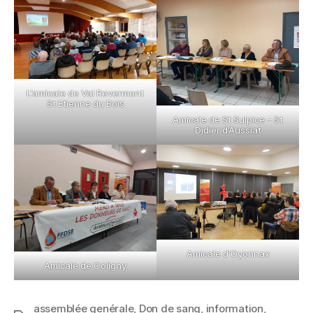
L’amicale de Val Revermont
St Etienne du Bois
Amicale de St Sulpice – St
Didier d’Aussiat
Amicale d’Oyonnax
Amicale de Coligny
assemblée genérale
,
Don de sang
,
information
,