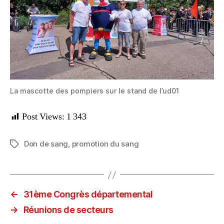
La mascotte des pompiers sur le stand de l’ud01
Post Views:
1 343
Don de sang
,
promotion du sang
Étiquettes
←
31ème Congrès départemental
→
Réunions de secteurs