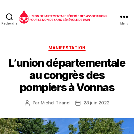
Recherche
Menu
Don
du
sang
01
Catégories
MANIFESTATION
L’union départementale
au congrès des
pompiers à Vonnas
Par
Michel Tirand
28 juin 2022
Auteur
Date
de
de
l’article
l’article