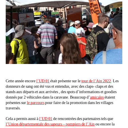
Cette année encore
l’UD 01
était présente sur le
tour de l’Ain 2022
. Les
donneurs de sang ont été vus et entendus, avec des claps- claps et des
stands aux départs et aux arrivées , des spots d’informations et goodies
donnés par 2 véhicules dans la caravane. Beaucoup d’
amicales
étaient
présentes sur
le parcours
pour faire de la promotion dans les villages
traversés.
Cela a permis aussi à
l’UD 01
de rencontrées des partenaires tels que
l’Union départementale des sapeurs – pompiers de l’Ain
ou encore la