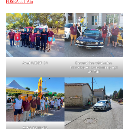
FDSEA de l’Ain
Avel l’UDSP 01
Devant les véhicules
historiques avec miss pays
de l’Ain
Avec Solimute