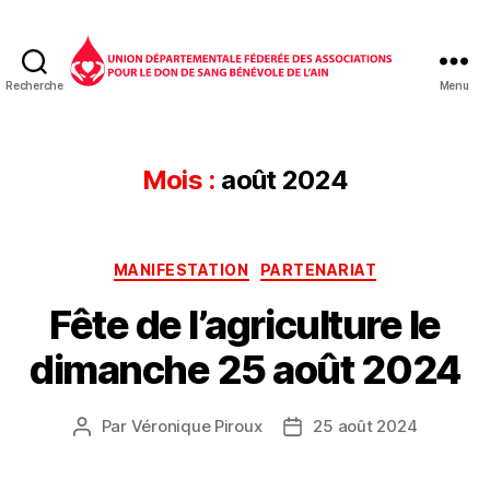
Recherche
Menu
Don
du
sang
01
Mois :
août 2024
Catégories
MANIFESTATION
PARTENARIAT
Fête de l’agriculture le
dimanche 25 août 2024
Par
Véronique Piroux
25 août 2024
Auteur
Date
de
de
l’article
l’article