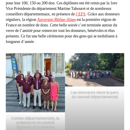
pour leur 100, 150 ou 200 don. Ces diplômes ont été remis par la 1ere
Vice Présidente du département Martine Tabouret et de nombreux
conseillers départementaux, en présence de
l’EFS
. Grâce aux donneurs
réguliers, la région
Auvergne-Rhône-Alpes
est la première région de
France en nombre de dons. Cette belle soirée c’est terminée autour du
verre de l’amitié pour remercier tout les donneurs, bénévoles et élus
présents. Ce fut une belle cérémonie pour des gens qui se mobilisent à
longueur d’année .
Les donneurs dans le parc
du conseil départemental
L’union départementale, la
présidente du comité
régional et le docteur