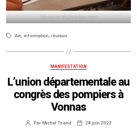
Réunion le 22 juin à Ceyzériat
Ain
,
information
,
réunion
MANIFESTATION
L’union départementale au
congrès des pompiers à
Vonnas
Par
Michel Tirand
28 juin 2022