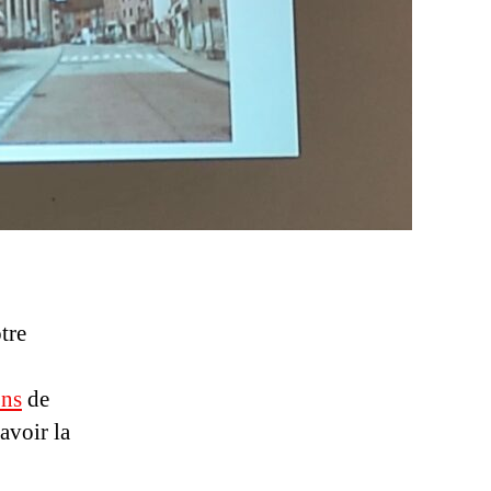
otre
ons
de
avoir la