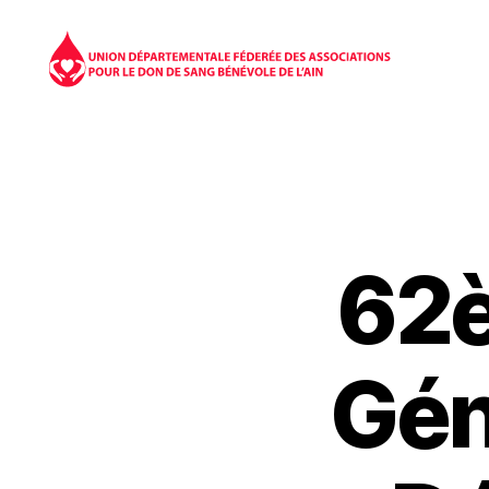
Don
du
sang
01
62
Gén