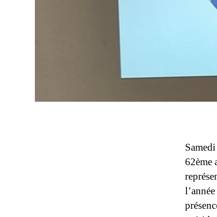
Samedi 
62ème a
représen
l’année
présenc