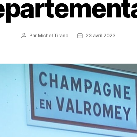
partement
Par
Michel Tirand
23 avril 2023
Auteur
Date
de
de
l’article
l’article