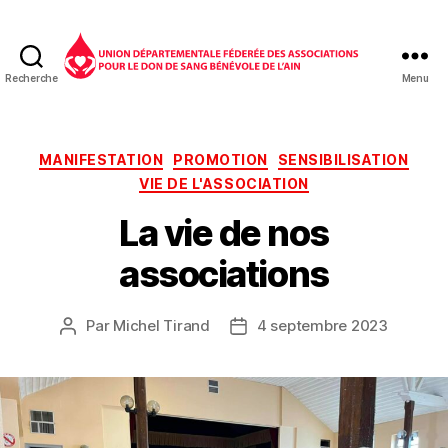
Recherche
Menu
Don
du
sang
01
Catégories
MANIFESTATION
PROMOTION
SENSIBILISATION
VIE DE L'ASSOCIATION
La vie de nos
associations
Par
Michel Tirand
4 septembre 2023
Auteur
Date
de
de
l’article
l’article