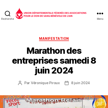
Recherche
Menu
Don
du
sang
01
Catégories
MANIFESTATION
Marathon des
entreprises samedi 8
juin 2024
Par
Véronique Piroux
8 juin 2024
Auteur
Date
de
de
l’article
l’article